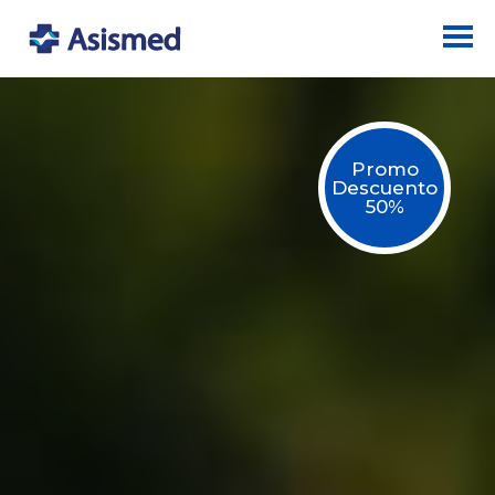
Promo
Descuento
50%